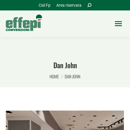
Cerca:
Cisl Fp
Area riservata
Dan John
Tu sei qui:
HOME
DAN JOHN