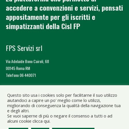
accedere a convenzioni e servizi, pensati
appositamente per gli iscritti e
simpatizzanti della Cisl FP
FPS Servizi srl
Via Adelaide Bono Cairoli, 68
00145 Roma RM
Telefono 06 440071
Cos’è Effepì
Questo sito usa i cookies solo per facilitarne il suo utilizzo
aiutandoci a capire un po' meglio come lo utilizzi,
Contatti
migliorando di conseguenza la qualità della navigazione tua
e degli altri.
Iscriviti a Cisl Fp
Se vuoi saperne di più o negare il consenso a tutti o ad
alcuni cookie clicca qui.