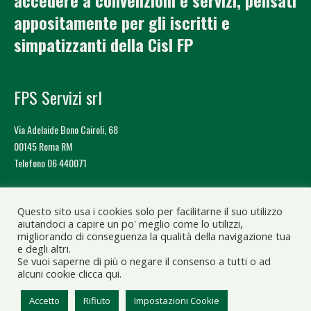
accedere a convenzioni e servizi, pensati
appositamente per gli iscritti e
simpatizzanti della Cisl FP
FPS Servizi srl
Via Adelaide Bono Cairoli, 68
00145 Roma RM
Telefono 06 440071
Cos’è Effepì
Questo sito usa i cookies solo per facilitarne il suo utilizzo
aiutandoci a capire un po' meglio come lo utilizzi,
Contatti
migliorando di conseguenza la qualità della navigazione tua
e degli altri.
Iscriviti a Cisl Fp
Se vuoi saperne di più o negare il consenso a tutti o ad
alcuni cookie clicca qui.
Accetto
Rifiuto
Impostazioni Cookie