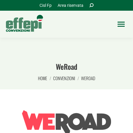
Cerca:
Cisl Fp
Area riservata
WeRoad
Tu sei qui:
HOME
CONVENZIONI
WEROAD