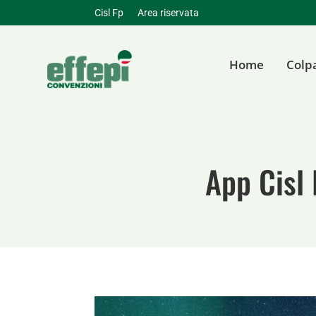
Cisl Fp
Area riservata
Home
Colp
App Cisl 