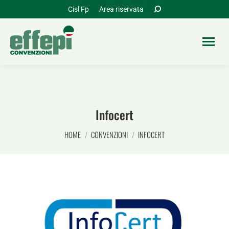
Cerca:
Cisl Fp
Area riservata
Infocert
Tu sei qui:
HOME
CONVENZIONI
INFOCERT