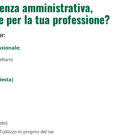
lenza amministrativa,
le per la tua professione?
er:
ssionale:
ettario
iesta)
tti)
l’utilizzo in proprio del sw