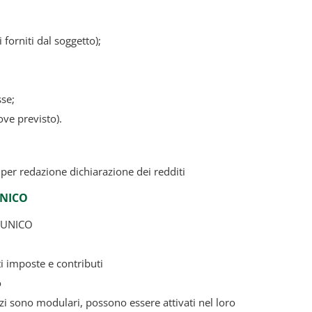
 forniti dal soggetto);
sse;
(ove previsto).
per redazione dichiarazione dei redditi
 UNICO
o UNICO
 imposte e contributi
o
zi sono modulari, possono essere attivati nel loro