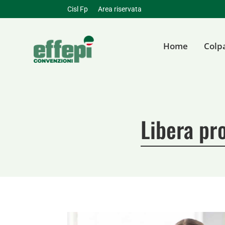
Cisl Fp
Area riservata
Home
Colp
Libera pro