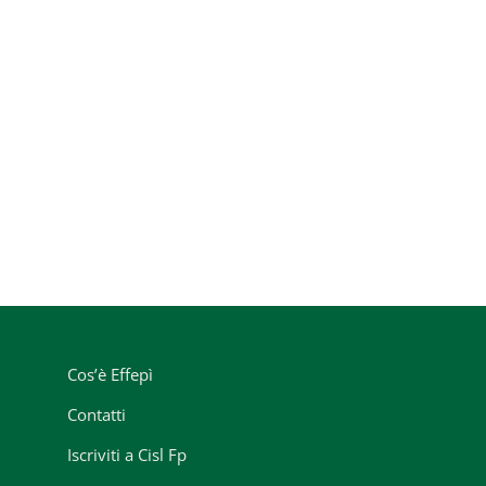
Cos’è Effepì
Contatti
Iscriviti a Cisl Fp