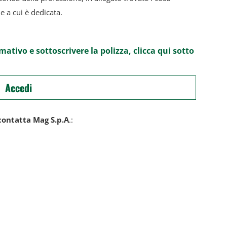
ie a cui è dedicata.
rmativo e sottoscrivere la polizza, clicca qui sotto
Accedi
contatta Mag S.p.A
.: