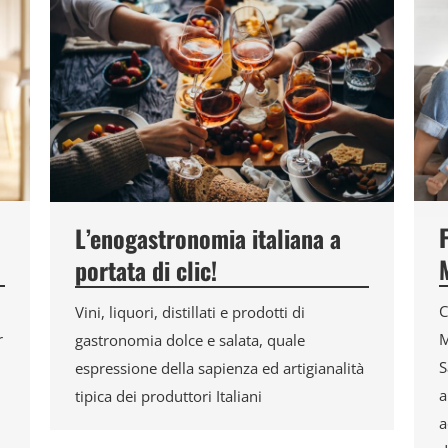
L’enogastronomia italiana a
portata di clic!
C
Vini, liquori, distillati e prodotti di
r
M
gastronomia dolce e salata, quale
S
espressione della sapienza ed artigianalità
a
tipica dei produttori Italiani
a