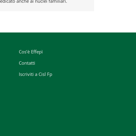
edicato anche ai nuclei familiari.
Cos’è Effepì
Contatti
Iscriviti a Cisl Fp